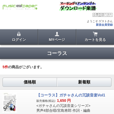
ようこそ ゲストさん
新規会員登録
ログイン
MYページ
カートを見る
コーラス
5
件
の商品がございます。
価格順
新着順
【コーラス】ガチャさんの冗談音楽Vol1
1,650
円
販売価格(税込):
<ガチャさんの冗談音楽シリーズ>
男声4部合唱/宮島将郎 作詞・編曲