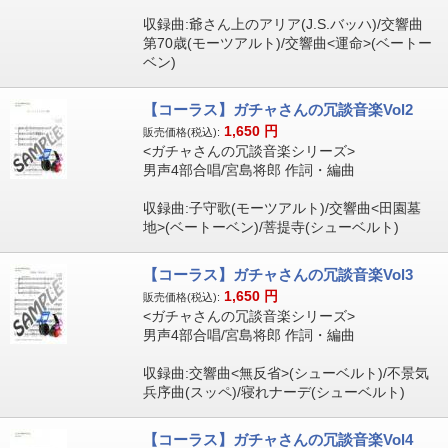
収録曲:爺さん上のアリア(J.S.バッハ)/交響曲
第70歳(モーツアルト)/交響曲<運命>(ベートー
ベン)
【コーラス】ガチャさんの冗談音楽Vol2
1,650
円
販売価格(税込):
<ガチャさんの冗談音楽シリーズ>
男声4部合唱/宮島将郎 作詞・編曲
収録曲:子守歌(モーツアルト)/交響曲<田園墓
地>(ベートーベン)/菩提寺(シューベルト)
【コーラス】ガチャさんの冗談音楽Vol3
1,650
円
販売価格(税込):
<ガチャさんの冗談音楽シリーズ>
男声4部合唱/宮島将郎 作詞・編曲
収録曲:交響曲<無反省>(シューベルト)/不景気
兵序曲(スッペ)/寝れナーデ(シューベルト)
【コーラス】ガチャさんの冗談音楽Vol4