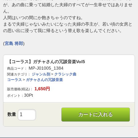
が、あの曲に乗って結婚した夫婦のすべてが一生幸せではありませ
ん。
人間はいつの間にか飽きちゃうのですね。
まるで夫婦じゃないみたいになった夫婦の亭主が、若い頃の女房と
の思い出に浸って我に帰るという替え歌を楽しんでください。
(
宮島 将郎
)
【コーラス】ガチャさんの冗談音楽Vol5
MP-J01005_1384
商品コード：
ジャンル別
>
クラシック曲
関連カテゴリ：
コーラス
>
ガチャさんの冗談音楽
1,650
円
販売価格(税込)：
30
Pt
ポイント：
数量
カートに入れる