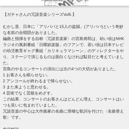
【ガチャさんの冗談音楽シリーズVol5.】
むかし昔、日本に「アリババと15人の盗賊」(アリババ)という奇妙
な名前の合唱団がありました。
編曲と指揮をする自称〈冗談音楽家〉の宮島将郎は、幼い頃はNHK
ラジオの風刺番組「日曜娯楽版」のフアンで、若い頃は日本テレビ
の幼児教育ギャグ番組「カリキュラマシーン」のディレクターをや
り、ステージで演じるものは面白くなければ駄目だと考えていまし
た。
宮島のやるコンサートの演出には次の4つの大切がありました。
1 お客さんを眠らせない。
2 アンコールが終わるまで帰らせない。
3 また来ようと思わせる。
4 芸術でなく芸能をめざす。
この結果、コンサートのお客さんはどんどん増え、コンサートはい
つも笑いに包まれていました。
冗談音楽の中心は大作曲家の名曲に滑稽な歌詞を付けた〈名曲替え
歌〉です。