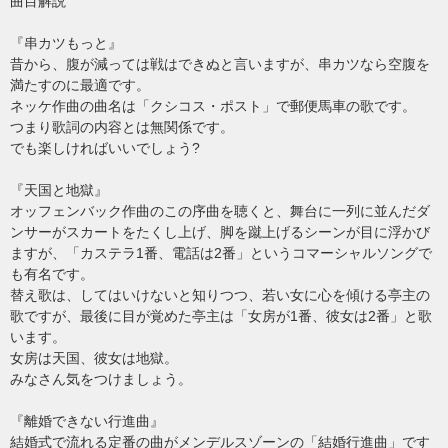
曲目解説
『串カツもっと』
昔から、腹が減っては戦はできぬと言いますが、串カツなら空腹を
満たすのに最適です。
ネッケ作曲の曲名は「クシコス・ポスト」で郵便馬車の歌です。
つまり歌詞の内容とは無関係です。
でも楽しければいいでしょう?
『天国と地獄』
オッフェンバック作曲のこの序曲を聴くと、舞台に一列に並んだダ
ンサーがスカートをたくし上げ、脚を蹴上げるシーンが目に浮かび
ますが、「カステラ1番、電話は2番」というコマーシャルソングで
も有名です。
替え歌は、してはいけないと知りつつ、若い女に心を傾ける亭主の
歌ですが、最後に目が覚めた亭主は「女房が1番、彼女は2番」と歌
います。
女房は天国、彼女は地獄。
みなさん気をつけましょう。
『離婚できない行進曲』
結婚式で流れる定番の曲がメンデルスゾーンの「結婚行進曲」です