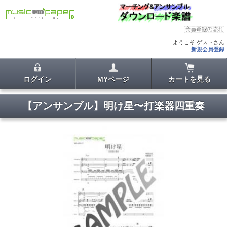
ようこそ ゲストさん
新規会員登録
ログイン
MYページ
カートを見る
【アンサンブル】明け星〜打楽器四重奏