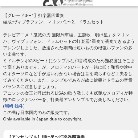
【グレード3〜4】打楽器四重奏
編成:ヴィブラフォン、マリンバ1〜2、ドラムセット
テレビアニメ「鬼滅の刃 無限列車編」主題歌「明け星」をマリン
バ、ヴィブラフォン、ドラムセットの打楽器4重奏で演奏できるよう
アレンジしました。放送された期間は短いものの根強いファンの多
い楽曲です。
ミドルテンポの8ビートにシンプルな和音構成のため難易度はそこま
で高くありません。が、メロディのパートが一緒に叩く和音や途中
のギターソロなど手が追い付かない場合は音を減らすなど工夫をし
てみてください。また、シンプルであるが故に鍵盤とドラムの音量
バランスに注意しましょう。
アニソンの女王と呼ばれるLiSAの歌う激しくも妖艶なメロディが特
徴のロックナンバーを、打楽器アンサンブルでお楽しみください。
(
嶋崎 雄斗
)
この曲は日本国内のみの販売です。
Only available in Japan due to copyright.
【アンサンブル】明け星〜打楽器四重奏