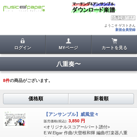
ようこそ ゲストさん
新規会員登録
ログイン
MYページ
カートを見る
八重奏〜
8
件
の商品がございます。
価格順
新着順
【アンサンブル】威風堂々
3,850
円
販売価格(税込):
<オリジナルスコアー/パート譜付>
E.W.Elgar 作曲/大曽根和輝 編曲/打楽器八重