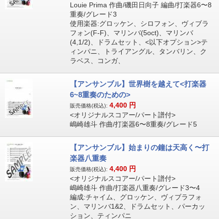
Louie Prima 作曲/磯田日向子 編曲/打楽器6〜8
重奏/グレード3
使用楽器:グロッケン、シロフォン、ヴィブラ
フォン(F-F)、マリンバ(5oct)、マリンバ
(4,1/2)、ドラムセット、<以下オプション>テ
ィンパニ、トライアングル、タンバリン、ク
ラベス、コンガ、
【アンサンブル】世界樹を越えて<打楽器
6~8重奏のための>
4,400
円
販売価格(税込):
<オリジナルスコアー/パート譜付>
嶋崎雄斗 作曲/打楽器6〜8重奏/グレード5
【アンサンブル】始まりの鐘は天高く〜打
楽器八重奏
4,400
円
販売価格(税込):
<オリジナルスコアー/パート譜付>
嶋崎雄斗 作曲/打楽器八重奏/グレード3〜4
編成:チャイム、グロッケン、ヴィブラフォ
ン、マリンバ1&2、ドラムセット、パーカッ
ション、ティンパニ