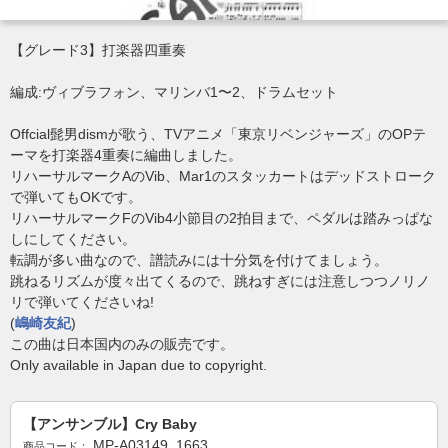
【グレード3】打楽器四重奏
編成:ヴィブラフォン、マリンバ1〜2、ドラムセット
Offcial髭男dismが歌う、TVアニメ「東京リベンジャーズ」のOPテ
ーマを打楽器4重奏に編曲しました。
リハーサルマークAのVib、Mar1のスタッカートはデッドストローク
で弾いてもOKです。
リハーサルマークFのVib4小節目の2拍目まで、ペダルは踏みっぱな
しにしてください。
転調が多い曲なので、譜読みには十分気を付けてましょう。
跳ねるリズムが度々出てくるので、跳ねすぎには注意しつつノリノ
リで弾いてくださいね!
(
嶋崎友紀
)
この曲は日本国内のみの販売です。
Only available in Japan due to copyright.
【アンサンブル】Cry Baby
MP-A03149_1663
商品コード：