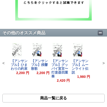
その他のオススメ商品
【アンサン
【アンサン
【アンサン
【アンサン
<
>
ブル】ひま
ブル】残響
ブル】グッ
ブル】ムー
わりの約束
散歌
バイ宣言〜
ンライト伝
打楽器四重
説
2,200 円
2,200 円
奏
1,980 円
2,420 円
商品一覧に戻る