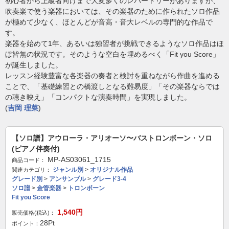
初心者から上級者向けまで大変多くのレパートリーがありますが、
吹奏楽で使う楽器においては、その楽器のために作られたソロ作品
が極めて少なく、ほとんどが音高・音大レベルの専門的な作品で
す。
楽器を始めて1年、あるいは独習者が挑戦できるようなソロ作品はほ
ぼ皆無の状況です。そのような空白を埋めるべく「Fit you Score」
が誕生しました。
レッスン経験豊富な各楽器の奏者と検討を重ねながら作曲を進める
ことで、「基礎練習との橋渡しとなる難易度」「その楽器ならでは
の聴き映え」「コンパクトな演奏時間」を実現しました。
(
吉岡 理菜
)
【ソロ譜】アウローラ・アリオーソ〜バストロンボーン・ソロ
(ピアノ伴奏付)
MP-AS03061_1715
商品コード：
ジャンル別
>
オリジナル作品
関連カテゴリ：
グレード別
>
アンサンブル
>
グレード3-4
ソロ譜
>
金管楽器
>
トロンボーン
Fit you Score
1,540
円
販売価格(税込)：
28
Pt
ポイント：