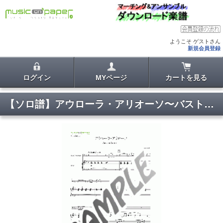
ようこそ ゲストさん
新規会員登録
ログイン
MYページ
カートを見る
【ソロ譜】アウローラ・アリオーソ〜バストロンボーン・ソロ(ピアノ伴奏付)