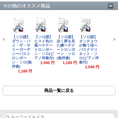
その他のオススメ商品
【ソロ譜】
【ソロ譜】
【ソロ譜】
【ソロ譜】
<
>
ダウン・バ
ヒスイ色の
歩く夢を見
タンチョウ
イ・ザ・サ
風〜テナー
た鱒〜テナ
が舞う頃〜
リーガーデ
トロンボー
ートロンボ
バスクラリ
ン〜バスト
ン・ソロ(ピ
ーン・ソロ
ネット・ソ
ロンボー
アノ伴奏付)
(無伴奏)
ロ(ピアノ伴
ン・ソロ(無
奏付)
1,540 円
1,100 円
伴奏)
1,540 円
1,100 円
商品一覧に戻る