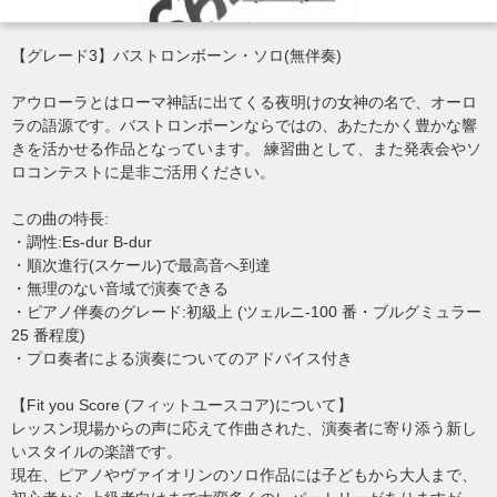
【グレード3】バストロンボーン・ソロ(無伴奏)
アウローラとはローマ神話に出てくる夜明けの女神の名で、オーロ
ラの語源です。バストロンボーンならではの、あたたかく豊かな響
きを活かせる作品となっています。 練習曲として、また発表会やソ
ロコンテストに是非ご活用ください。
この曲の特長:
・調性:Es-dur B-dur
・順次進行(スケール)で最高音へ到達
・無理のない音域で演奏できる
・ピアノ伴奏のグレード:初級上 (ツェルニ-100 番・ブルグミュラー
25 番程度)
・プロ奏者による演奏についてのアドバイス付き
【Fit you Score (フィットユースコア)について】
レッスン現場からの声に応えて作曲された、演奏者に寄り添う新し
いスタイルの楽譜です。
現在、ピアノやヴァイオリンのソロ作品には子どもから大人まで、