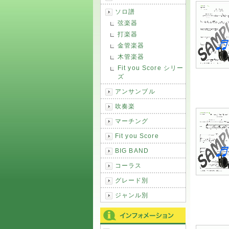
ソロ譜
弦楽器
打楽器
金管楽器
木管楽器
Fit you Score シリー
ズ
アンサンブル
吹奏楽
マーチング
Fit you Score
BIG BAND
コーラス
グレード別
ジャンル別