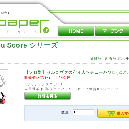
ド販売！
you Score シリーズ
価格順
新着順
表示
【ソロ譜】ゼルコヴァの守り人〜チューバソロ(ピア
販売価格(税込)：
1,540
円
<オリジナルスコアー>
吉岡理菜 作曲/チューバ・ソロ(ピアノ伴奏)/グレード3/
数量：