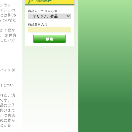
ルランド
デン」の
商品カテゴリから選ぶ
とは柳(や
ちでの切な
商品名を入力
かく豊か
。 無伴奏
したい方
バイス付
コア)につい
れた、演
です。
品には子
向けまで
、吹奏楽
めに作ら
どが音