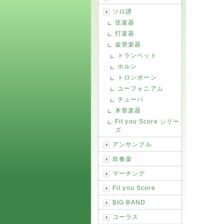
ソロ譜
弦楽器
打楽器
金管楽器
トランペット
ホルン
トロンボーン
ユーフォニアム
チューバ
木管楽器
Fit you Score シリー
ズ
アンサンブル
吹奏楽
マーチング
Fit you Score
BIG BAND
コーラス