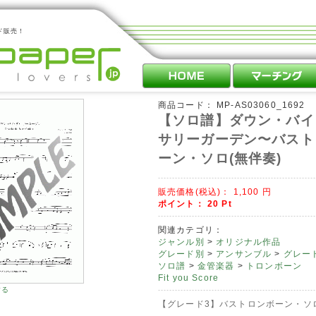
ド販売！
商品コード：
MP-AS03060_1692
【ソロ譜】ダウン・バイ
サリーガーデン〜バスト
ーン・ソロ(無伴奏)
販売価格(税込)：
1,100
円
ポイント：
20
Pt
関連カテゴリ：
ジャンル別
>
オリジナル作品
グレード別
>
アンサンブル
>
グレード
ソロ譜
>
金管楽器
>
トロンボーン
Fit you Score
する
【グレード3】バストロンボーン・ソロ