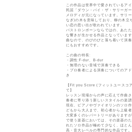
この作品は世界中で愛されているアイ
民謡「ダウン・バイ・ザ・サリーガー
メロディが元になっています。サリー
なぎ)の木を意味しており、柳の木立
い恋の思い出が歌われています。
バストロンボーンならではの、あたた
な響きが生かせる作品となっています
曲なので、のびのびと落ち着いて演奏
にもおすすめです。
この曲の特長:
・調性:F-dur、B-dur
・無理のない音域で演奏できる
・プロ奏者による演奏についてのアド
き
【Fit you Score (フィットユース
て】
レッスン現場からの声に応えて作曲さ
奏者に寄り添う新しいスタイルの楽譜
現在、ピアノやヴァイオリンのソロ作
どもから大人まで、初心者から上級者
大変多くのレパートリーがありますが
で使う楽器においては、その楽器のた
れたソロ作品が極めて少なく、ほとん
高・音大レベルの専門的な作品です。