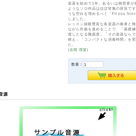
楽器を始めて1年、あるいは独習者が
ようなソロ作品はほぼ皆無の状況です
うな空白を埋めるべく「Fit you Sco
しました。
レッスン経験豊富な各楽器の奏者と検
ながら作曲を進めることで、「基礎練
渡しとなる難易度」「その楽器ならで
映え」「コンパクトな演奏時間」を実
た。
(
吉岡 理菜
)
数量：
音源