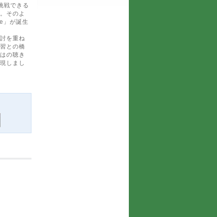
挑戦できる
。そのよ
re」が誕生
討を重ね
習との橋
はの聴き
現しまし