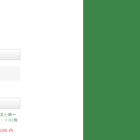
見た鱒〜
・ソロ(無
,100 円