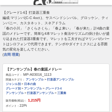
【グレード1-6】打楽器三重奏
編成:マリンバ(C-C 4oct.)、サスペンドシンバル、グロッケン、ティ
ンパニー、カスタネット、スネアドラム
「春の小川」「さくらさくら」「春よ来い」「春が来た」計4曲の童
謡のメドレーです。簡単な4本マレット奏法やリズムの掛け合いが盛
り込まれた打楽器3重奏です。マレットを工夫すればマリンバのパー
トはシロフォンで代用できます。テンポやダイナミクスによる雰囲
気の変化を楽しんでください。
(
吉岡 理菜
)
【アンサンブル】春の童謡メドレー
MP-A03016_1113
商品コード：
アンサンブル
>
打楽器アンサンブル
関連カテゴリ：
ジャンル別
>
日本の曲
グレード別
>
アンサンブル
>
グレード3-4
アンサンブル
>
打楽器アンサンブル
>
三重奏
1,215
円
販売価格(税込)：
22
Pt
ポイント：