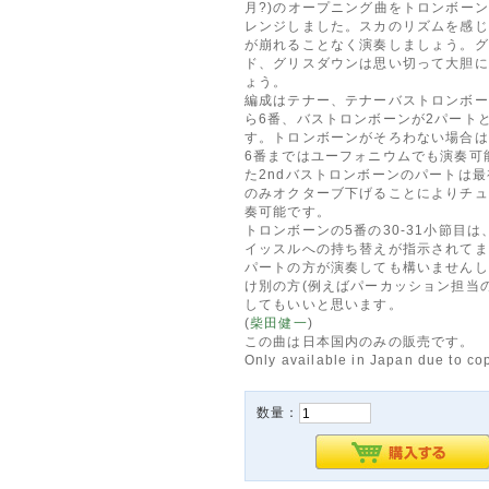
月?)のオープニング曲をトロンボーン
レンジしました。スカのリズムを感じ
が崩れることなく演奏しましょう。グ
ド、グリスダウンは思い切って大胆に
ょう。
編成はテナー、テナーバストロンボー
ら6番、バストロンボーンが2パート
す。トロンボーンがそろわない場合は
6番まではユーフォニウムでも演奏可
た2ndバストロンボーンのパートは
のみオクターブ下げることによりチュ
奏可能です。
トロンボーンの5番の30-31小節目は
イッスルへの持ち替えが指示されてま
パートの方が演奏しても構いませんし
け別の方(例えばパーカッション担当
してもいいと思います。
(
柴田健一
)
この曲は日本国内のみの販売です。
Only available in Japan due to cop
数量：