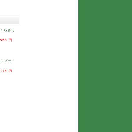
くらさく
,568 円
ンブラ・
,776 円