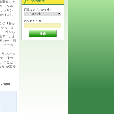
8重奏にア
てテンポ
商品カテゴリから選ぶ
リッサン
かけまし
商品名を入力
ンが1番か
となってま
、1番から
能です。ま
最初の一小節
ーバで演
、サンバホ
す。他の
、そこだ
の方)が演奏
yright.