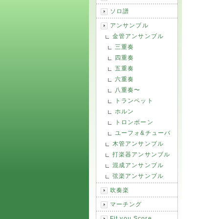
ソロ譜
アンサンブル
金管アンサンブル
三重奏
四重奏
五重奏
六重奏
八重奏〜
トランペット
ホルン
トロンボーン
ユーフォ&チューバ
木管アンサンブル
打楽器アンサンブル
混成アンサンブル
弦楽アンサンブル
吹奏楽
マーチング
Fit you Score