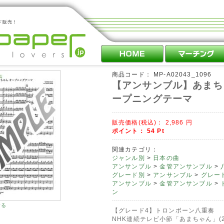
ド販売！
商品コード：
MP-A02043_1096
【アンサンブル】あまち
ープニングテーマ
販売価格(税込)：
2,986
円
ポイント：
54
Pt
関連カテゴリ：
ジャンル別
>
日本の曲
アンサンブル
>
金管アンサンブル
>
グレード別
>
アンサンブル
>
グレード
アンサンブル
>
金管アンサンブル
>
ン
する
【グレード4】トロンボーン八重奏
NHK連続テレビ小節「あまちゃん」(2