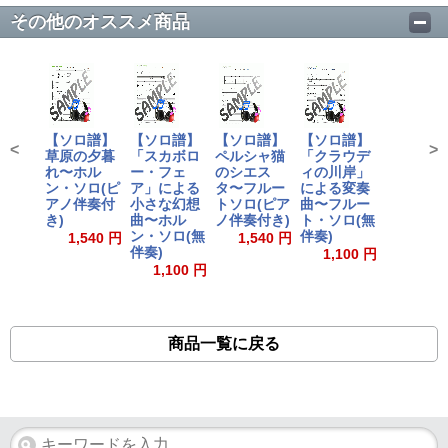
その他のオススメ商品
【ソロ譜】
【ソロ譜】
【ソロ譜】
【ソロ譜】
<
>
草原の夕暮
「スカボロ
ペルシャ猫
「クラウデ
れ〜ホル
ー・フェ
のシエス
ィの川岸」
ン・ソロ(ピ
ア」による
タ〜フルー
による変奏
アノ伴奏付
小さな幻想
トソロ(ピア
曲〜フルー
き)
曲〜ホル
ノ伴奏付き)
ト・ソロ(無
ン・ソロ(無
伴奏)
1,540 円
1,540 円
伴奏)
1,100 円
1,100 円
商品一覧に戻る