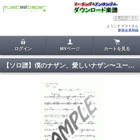
ようこそ ゲストさん
新規会員登録
ログイン
MYページ
カートを見る
【ソロ譜】僕のナザン、愛しいナザン〜ユーフォニアム・ソロ(無伴奏)