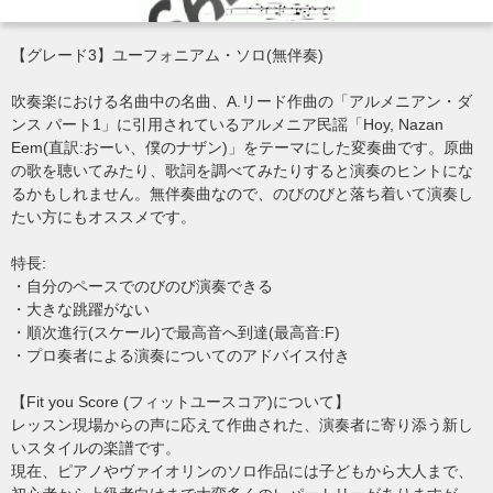
【グレード3】ユーフォニアム・ソロ(無伴奏)
吹奏楽における名曲中の名曲、A.リード作曲の「アルメニアン・ダ
ンス パート1」に引用されているアルメニア民謡「Hoy, Nazan
Eem(直訳:おーい、僕のナザン)」をテーマにした変奏曲です。原曲
の歌を聴いてみたり、歌詞を調べてみたりすると演奏のヒントにな
るかもしれません。無伴奏曲なので、のびのびと落ち着いて演奏し
たい方にもオススメです。
特長:
・自分のペースでのびのび演奏できる
・大きな跳躍がない
・順次進行(スケール)で最高音へ到達(最高音:F)
・プロ奏者による演奏についてのアドバイス付き
【Fit you Score (フィットユースコア)について】
レッスン現場からの声に応えて作曲された、演奏者に寄り添う新し
いスタイルの楽譜です。
現在、ピアノやヴァイオリンのソロ作品には子どもから大人まで、