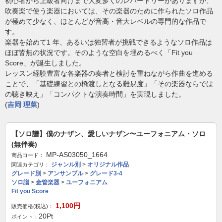
初心者から上級者向けまで大変多くのレパートリーがありますが、
吹奏楽で使う楽器においては、その楽器のために作られたソロ作品
が極めて少なく、ほとんどが音高・音大レベルの専門的な作品で
す。
楽器を始めて1 年、あるいは独習者が挑戦できるようなソロ作品は
ほぼ皆無の状況です。そのような空白を埋めるべく「Fit you
Score」が誕生しました。
レッスン経験豊富な各楽器の奏者と検討を重ねながら作曲を進める
ことで、「基礎練習との橋渡しとなる難易度」「その楽器ならでは
の聴き映え」「コンパクトな演奏時間」を実現しました。
(
吉岡 理菜
)
【ソロ譜】僕のナザン、愛しいナザン〜ユーフォニアム・ソロ
(無伴奏)
MP-AS03050_1664
商品コード：
ジャンル別
>
オリジナル作品
関連カテゴリ：
グレード別
>
アンサンブル
>
グレード3-4
ソロ譜
>
金管楽器
>
ユーフォニアム
Fit you Score
1,100
円
販売価格(税込)：
20
Pt
ポイント：