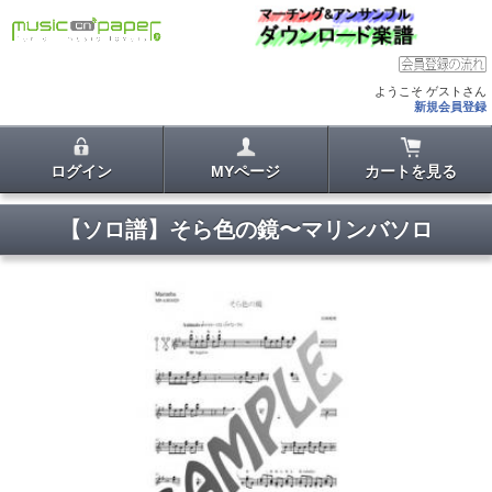
ようこそ ゲストさん
新規会員登録
ログイン
MYページ
カートを見る
【ソロ譜】そら色の鏡〜マリンバソロ