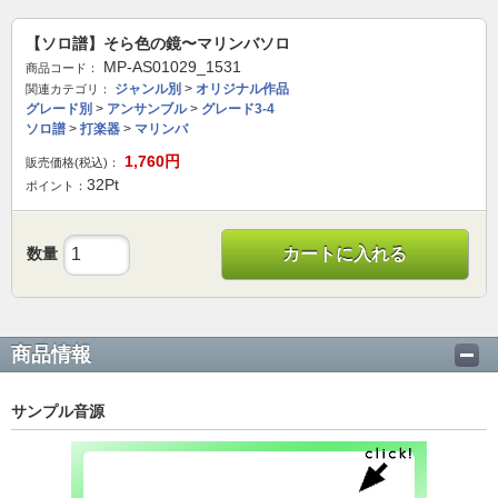
【ソロ譜】そら色の鏡〜マリンバソロ
MP-AS01029_1531
商品コード：
ジャンル別
>
オリジナル作品
関連カテゴリ：
グレード別
>
アンサンブル
>
グレード3-4
ソロ譜
>
打楽器
>
マリンバ
1,760
円
販売価格(税込)：
32
Pt
ポイント：
数量
カートに入れる
商品情報
サンプル音源