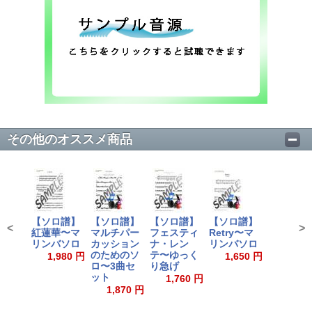
その他のオススメ商品
【ソロ譜】
【ソロ譜】
【ソロ譜】
【ソロ譜】
<
>
紅蓮華〜マ
マルチパー
フェスティ
Retry〜マ
リンバソロ
カッション
ナ・レン
リンバソロ
のためのソ
テ〜ゆっく
1,980 円
1,650 円
ロ〜3曲セ
り急げ
ット
1,760 円
1,870 円