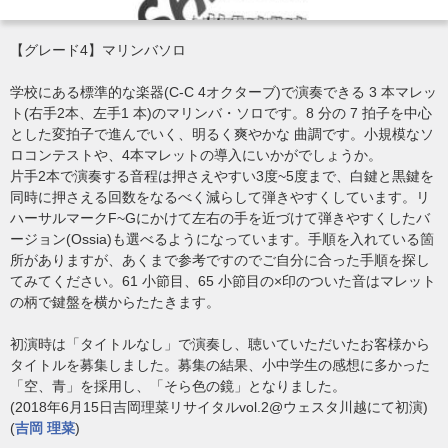
【グレード4】マリンバソロ
学校にある標準的な楽器(C-C 4オクターブ)で演奏できる 3 本マレッ
ト(右手2本、左手1 本)のマリンバ・ソロです。8 分の 7 拍子を中心
とした変拍子で進んでいく、明るく爽やかな 曲調です。小規模なソ
ロコンテストや、4本マレットの導入にいかがでしょうか。
片手2本で演奏する音程は押さえやすい3度~5度まで、白鍵と黒鍵を
同時に押さえる回数をなるべく減らして弾きやすくしています。リ
ハーサルマークF~Gにかけて左右の手を近づけて弾きやすくしたバ
ージョン(Ossia)も選べるようになっています。手順を入れている箇
所がありますが、あくまで参考ですのでご自分に合った手順を探し
てみてください。61 小節目、65 小節目の×印のついた音はマレット
の柄で鍵盤を横からたたきます。
初演時は「タイトルなし」で演奏し、聴いていただいたお客様から
タイトルを募集しました。募集の結果、小中学生の感想に多かった
「空、青」を採用し、「そら色の鏡」となりました。
(2018年6月15日吉岡理菜リサイタルvol.2@ウェスタ川越にて初演)
(
吉岡 理菜
)