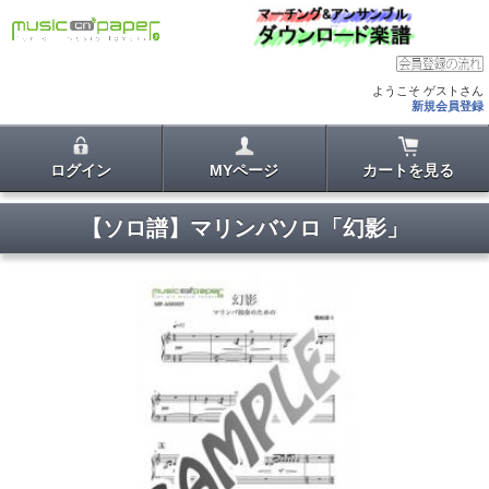
ようこそ ゲストさん
新規会員登録
ログイン
MYページ
カートを見る
【ソロ譜】マリンバソロ「幻影」