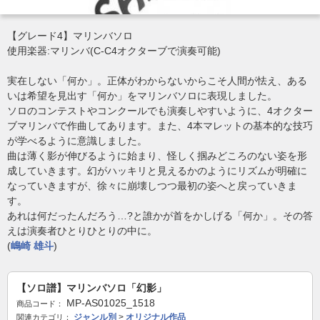
【グレード4】マリンバソロ
使用楽器:マリンバ(C-C4オクターブで演奏可能)
実在しない「何か」。正体がわからないからこそ人間が怯え、ある
いは希望を見出す「何か」をマリンバソロに表現しました。
ソロのコンテストやコンクールでも演奏しやすいように、4オクター
ブマリンバで作曲してあります。また、4本マレットの基本的な技巧
が学べるように意識しました。
曲は薄く影が伸びるように始まり、怪しく掴みどころのない姿を形
成していきます。幻がハッキリと見えるかのようにリズムが明確に
なっていきますが、徐々に崩壊しつつ最初の姿へと戻っていきま
す。
あれは何だったんだろう…?と誰かが首をかしげる「何か」。その答
えは演奏者ひとりひとりの中に。
(
嶋崎 雄斗
)
【ソロ譜】マリンバソロ「幻影」
MP-AS01025_1518
商品コード：
ジャンル別
>
オリジナル作品
関連カテゴリ：