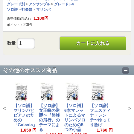
グレード別
>
アンサンブル
>
グレード3-4
ソロ譜
>
打楽器
>
マリンバ
1,100
円
販売価格(税込)：
20
Pt
ポイント：
数量
カートに入れる
その他のオススメ商品
【ソロ譜】
【ソロ譜】
【ソロ譜】
【ソロ譜】
<
>
マリンバと
女王蜂の逆
6本マレッ
フェスティ
ピアノのた
襲〜『熊蜂
トによるマ
ナ・レン
めの
の飛行』の
リンバソロ
テ〜ゆっく
「Galaxia」
テーマによ
のための5
り急げ
る
つの小品
1,650 円
1,760 円