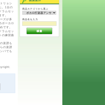
トリョシ
た。1台の
商品カテゴリから選ぶ
ドラムセッ
ます。
ーズが多
商品名を入力
めボーカロ
めです。
ドラムセッ
トの練習曲
の楽譜も
らの楽譜
ンバでも
yright.