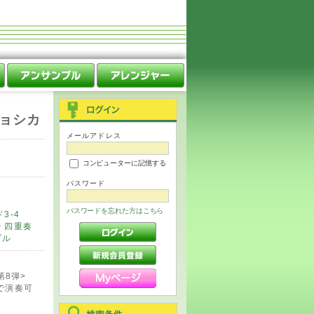
ョシカ
メールアドレス
コンピューターに記憶する
パスワード
パスワードを忘れた方はこちら
3-4
>
四重奏
ブル
第8弾>
ブで演奏可