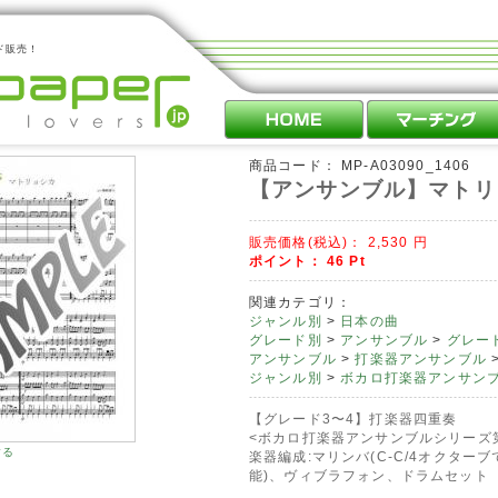
ド販売！
商品コード：
MP-A03090_1406
【アンサンブル】マトリ
販売価格(税込)：
2,530
円
ポイント：
46
Pt
関連カテゴリ：
ジャンル別
>
日本の曲
グレード別
>
アンサンブル
>
グレード
アンサンブル
>
打楽器アンサンブル
ジャンル別
>
ボカロ打楽器アンサン
【グレード3〜4】打楽器四重奏
<ボカロ打楽器アンサンブルシリーズ
する
楽器編成:マリンバ(C-C/4オクター
能)、ヴィブラフォン、ドラムセット