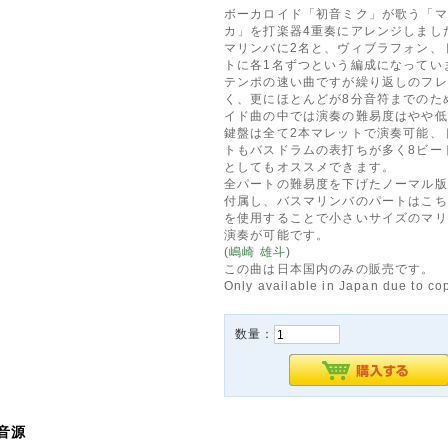
ボーカロイド「初音ミク」が歌う「マ
カ」を打楽器4重奏にアレンジしまし
マリンバに2名と、ヴィブラフォン、
トに各1名ずつという編成になってい
テンポの速い曲ですが繰り返しのフレ
く、更にほとんどが8分音符までのた
イド曲の中では演奏の難易度はやや低
鍵盤は全て2本マレットで演奏可能、
トもバスドラムの表打ちが多く8ビー
としてもオススメできます。
全パートの難易度を下げたノーマル版
付属し、バスマリンバのパートはこち
を使用することで小さいサイズのマリ
演奏が可能です。
(
嶋崎 雄斗
)
この曲は日本国内のみの販売です。
Only available in Japan due to cop
数量：
音源