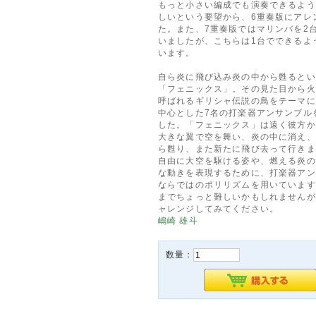
もっと小さい編成でも演奏できるよう
しいという要望から、6重奏版にアレ
た。また、7重奏版ではマリンバを2
いましたが、こちらは1台でできるよ
います。
自ら炎に飛び込み炎の中から甦るとい
「フェニックス」。その見た目から火
呼ばれるギリシャ伝説の鳥をテーマに
中心とした7名の打楽器アンサンブル
した。「フェニックス」は遠く彼方か
大きな翼で空を舞い、炎の中に消え、
ら甦り、また新たに飛び去って行きま
自由に大空を駆ける姿や、燃える炎の
な動きを表現するために、打楽器アン
ならではのポリリズムを用いています
までちょっと難しいかもしれませんが
ャレンジしてみてください。
嶋崎 雄斗
数量：