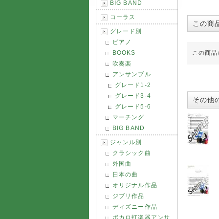
BIG BAND
コーラス
この商
グレード別
ピアノ
BOOKS
この商品
吹奏楽
アンサンブル
グレード1-2
グレード3-4
その他
グレード5-6
マーチング
BIG BAND
ジャンル別
クラシック曲
外国曲
日本の曲
オリジナル作品
ジブリ作品
ディズニー作品
ボカロ打楽器アンサ