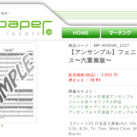
ド販売！
商品コード：
MP-A03049_1227
【アンサンブル】フェニ
ス〜六重奏版〜
販売価格(税込)：
3,850
円
ポイント：
70
Pt
関連カテゴリ：
アンサンブル
>
打楽器アンサンブル
ジャンル別
>
オリジナル作品
グレード別
>
アンサンブル
>
グレード
アンサンブル
>
打楽器アンサンブル
【グレード5】打楽器七重奏(Xyl, Vib, M
する
S.Dr, B.Dr, Tri, Tom, Wind Chim, 
Block)