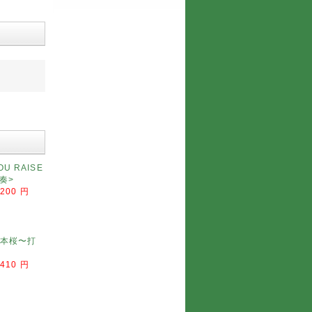
 RAISE
奏>
,200 円
本桜〜打
,410 円