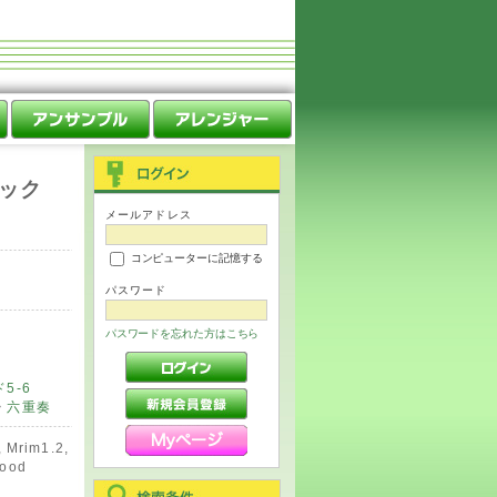
ック
メールアドレス
コンピューターに記憶する
パスワード
パスワードを忘れた方はこちら
5-6
>
六重奏
rim1.2,
Wood