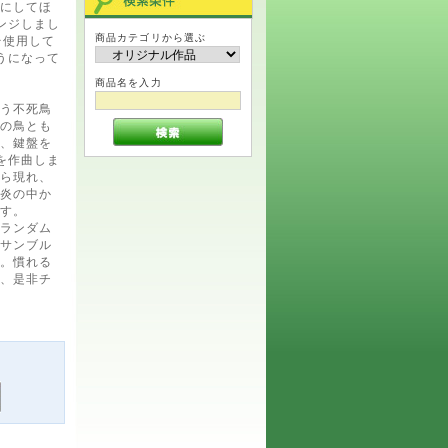
にしてほ
ンジしまし
商品カテゴリから選ぶ
台使用して
うになって
商品名を入力
う不死鳥
の鳥とも
、鍵盤を
を作曲しま
ら現れ、
炎の中か
す。
ランダム
サンブル
。慣れる
、是非チ