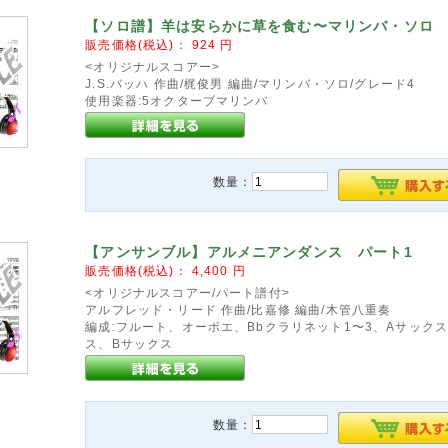
【ソロ譜】羊は安らかに草を食む〜マリンバ・ソロ
販売価格(税込)：
924
円
<オリジナルスコアー>
J.S.バッハ 作曲/梶俊男 編曲/マリンバ・ソロ/グレード4
使用楽器:5オクターブマリンバ
数量：
【アンサンブル】アルメニアンダンス パート1
販売価格(税込)：
4,400
円
<オリジナルスコアー/パート譜付>
アルフレッド・リード 作曲/比嘉修 編曲/木管八重奏
編成:フルート、オーボエ、Bbクラリネット1〜3、Aサック
ス、Bサックス
数量：