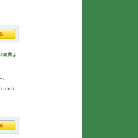
2組曲よ
〜6
arinet