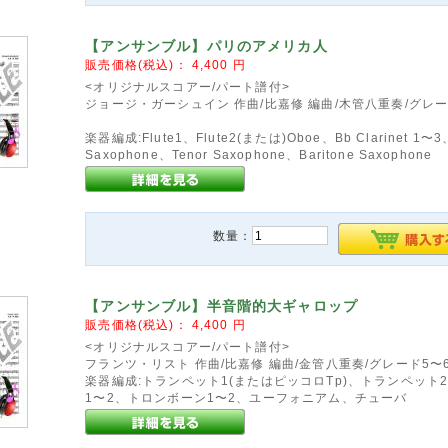
【アンサンブル】パリのアメリカ人
販売価格(税込)：
4,400
円
<オリジナルスコアー/パート譜付>
ジョージ・ガーシュイン 作曲/比嘉修 編曲/木管八重奏/グレー
楽器編成:Flute1、Flute2(または)Oboe、Bb Clarinet 1〜3、
Saxophone、Tenor Saxophone、Baritone Saxophone
数量：
【アンサンブル】半音階的大ギャロップ
販売価格(税込)：
4,400
円
<オリジナルスコアー/パート譜付>
フランツ・リスト 作曲/比嘉修 編曲/金管八重奏/グレード5〜
楽器編成:トランペット1(またはピッコロTp)、トランペット
1〜2、トロンボーン1〜2、ユーフォニアム、チューバ