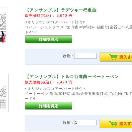
【アンサンブル】ラデツキー行進曲
販売価格(税込)：
2,640
円
<オリジナルスコアー/パート譜付>
ヨハン・シュトラウス1世 作曲/嶋崎雄斗 編曲/打楽器三〜八
ド2〜3
数量：
【アンサンブル】トルコ行進曲〜ベートーベン
販売価格(税込)：
2,420
円
<オリジナルスコアー/パート譜付>
ベートーベン 作曲/星野究 編曲/金管五重奏(Tp1,Tp2,Hr,Tb,T
ード4
数量：