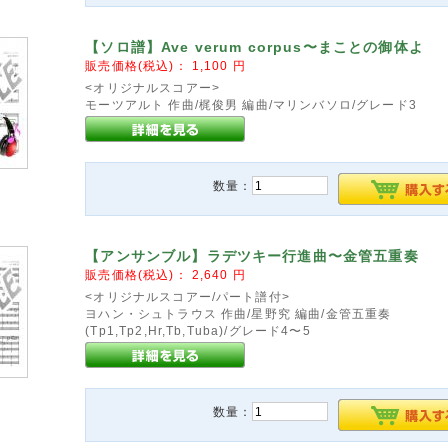
【ソロ譜】Ave verum corpus〜まことの御体よ
販売価格(税込)：
1,100
円
<オリジナルスコアー>
モーツアルト 作曲/梶俊男 編曲/マリンバソロ/グレード3
数量：
【アンサンブル】ラデツキー行進曲〜金管五重奏
販売価格(税込)：
2,640
円
<オリジナルスコアー/パート譜付>
ヨハン・シュトラウス 作曲/星野究 編曲/金管五重奏
(Tp1,Tp2,Hr,Tb,Tuba)/グレード4〜5
数量：