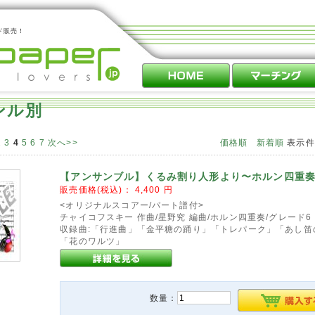
ド販売！
ンル別
2
3
4
5
6
7
次へ>>
価格順
新着順
表示
【アンサンブル】くるみ割り人形より〜ホルン四重
販売価格(税込)：
4,400
円
<オリジナルスコアー/パート譜付>
チャイコフスキー 作曲/星野究 編曲/ホルン四重奏/グレード6
収録曲:「行進曲」「金平糖の踊り」「トレパーク」「あし笛
「花のワルツ」
数量：