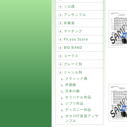
ソロ譜
アンサンブル
吹奏楽
マーチング
Fit you Score
BIG BAND
コーラス
グレード別
ジャンル別
クラシック曲
外国曲
日本の曲
オリジナル作品
ジブリ作品
ディズニー作品
ボカロ打楽器アンサ
ンブル