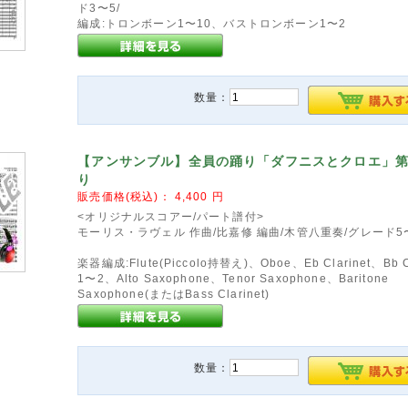
ド3〜5/
編成:トロンボーン1〜10、バストロンボーン1〜2
数量：
【アンサンブル】全員の踊り「ダフニスとクロエ」第
り
販売価格(税込)：
4,400
円
<オリジナルスコアー/パート譜付>
モーリス・ラヴェル 作曲/比嘉修 編曲/木管八重奏/グレード5
楽器編成:Flute(Piccolo持替え)、Oboe、Eb Clarinet、Bb Cl
1〜2、Alto Saxophone、Tenor Saxophone、Baritone
Saxophone(またはBass Clarinet)
数量：