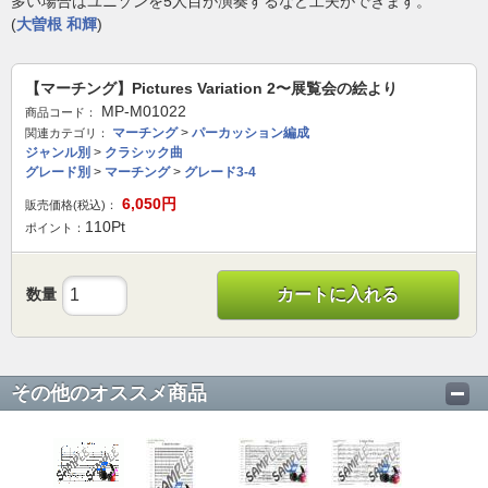
多い場合はユニゾンを5人目が演奏するなど工夫ができます。
(
大曽根 和輝
)
【マーチング】Pictures Variation 2〜展覧会の絵より
MP-M01022
商品コード：
マーチング
>
パーカッション編成
関連カテゴリ：
ジャンル別
>
クラシック曲
グレード別
>
マーチング
>
グレード3-4
6,050
円
販売価格(税込)：
110
Pt
ポイント：
数量
カートに入れる
その他のオススメ商品