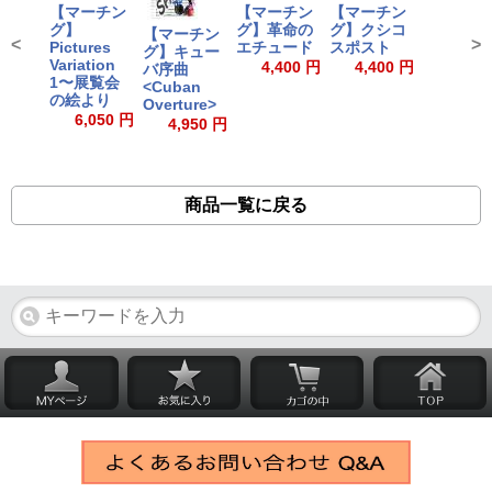
【マーチン
【マーチン
【マーチン
グ】
グ】革命の
グ】クシコ
【マーチン
<
>
Pictures
エチュード
スポスト
グ】キュー
Variation
4,400 円
4,400 円
バ序曲
1〜展覧会
<Cuban
の絵より
Overture>
6,050 円
4,950 円
商品一覧に戻る