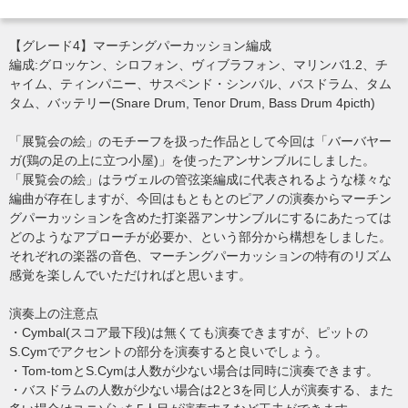
【グレード4】マーチングパーカッション編成
編成:グロッケン、シロフォン、ヴィブラフォン、マリンバ1.2、チ
ャイム、ティンパニー、サスペンド・シンバル、バスドラム、タム
タム、バッテリー(Snare Drum, Tenor Drum, Bass Drum 4picth)
「展覧会の絵」のモチーフを扱った作品として今回は「バーバヤー
ガ(鶏の足の上に立つ小屋)」を使ったアンサンブルにしました。
「展覧会の絵」はラヴェルの管弦楽編成に代表されるような様々な
編曲が存在しますが、今回はもともとのピアノの演奏からマーチン
グパーカッションを含めた打楽器アンサンブルにするにあたっては
どのようなアプローチが必要か、という部分から構想をしました。
それぞれの楽器の音色、マーチングパーカッションの特有のリズム
感覚を楽しんでいただければと思います。
演奏上の注意点
・Cymbal(スコア最下段)は無くても演奏できますが、ピットの
S.Cymでアクセントの部分を演奏すると良いでしょう。
・Tom-tomとS.Cymは人数が少ない場合は同時に演奏できます。
・バスドラムの人数が少ない場合は2と3を同じ人が演奏する、また