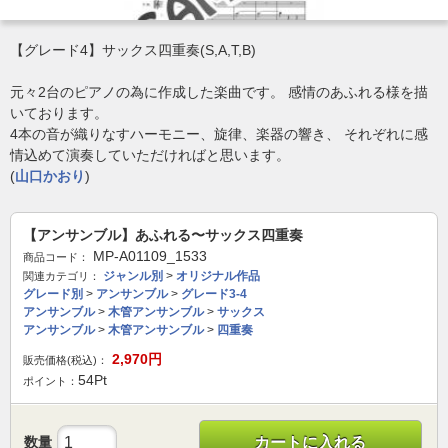
【グレード4】サックス四重奏(S,A,T,B)
元々2台のピアノの為に作成した楽曲です。 感情のあふれる様を描
いております。
4本の音が織りなすハーモニー、旋律、楽器の響き、 それぞれに感
情込めて演奏していただければと思います。
(
山口かおり
)
【アンサンブル】あふれる〜サックス四重奏
MP-A01109_1533
商品コード：
ジャンル別
>
オリジナル作品
関連カテゴリ：
グレード別
>
アンサンブル
>
グレード3-4
アンサンブル
>
木管アンサンブル
>
サックス
アンサンブル
>
木管アンサンブル
>
四重奏
2,970
円
販売価格(税込)：
54
Pt
ポイント：
数量
カートに入れる