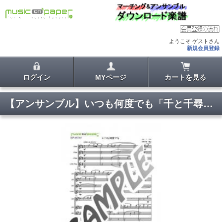
ようこそ ゲストさん
新規会員登録
ログイン
MYページ
カートを見る
【アンサンブル】いつも何度でも「千と千尋の神隠し」より〜フルート四重奏