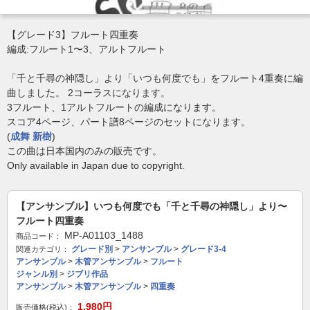
【グレード3】フルート四重奏
編成:フルート1〜3、アルトフルート
「千と千尋の神隠し」より「いつも何度でも」をフルート4重奏に編
曲しました。 2コーラスになります。
3フルート、1アルトフルートの編成になります。
スコア4ページ、パート譜8ページのセットになります。
(
成舞 新樹
)
この曲は日本国内のみの販売です。
Only available in Japan due to copyright.
【アンサンブル】いつも何度でも「千と千尋の神隠し」より〜
フルート四重奏
MP-A01103_1488
商品コード：
グレード別
>
アンサンブル
>
グレード3-4
関連カテゴリ：
アンサンブル
>
木管アンサンブル
>
フルート
ジャンル別
>
ジブリ作品
アンサンブル
>
木管アンサンブル
>
四重奏
1,980
円
販売価格(税込)：