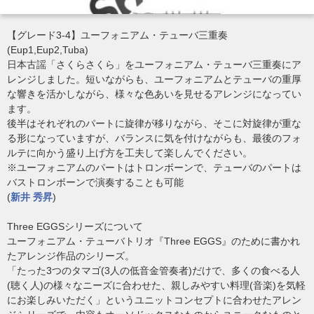
【グレード3-4】ユーフォニアム・テューバ三重奏
(Eup1,Eup2,Tuba)
日本古謡「さくらさくら」をユーフォニアム・テューバ三重奏にア
レンジしました。短いながらも、ユーフォニアムとテューバの重厚
な響きを活かしながら、様々な色あいを見せるアレンジになってい
ます。
後半はそれぞれのパートに旋律が移りながら、そこに対旋律が重な
る形になっていますが、バランスに気を付けながらも、最後のフォ
ルテに向かう盛り上げ方を工夫して楽しんでください。
※ユーフォニアムのパートはトロンボーンで、テューバのパートは
バストロンボーンで演奏することも可能
(
新井 秀昇
)
Three EGGSシリーズについて
ユーフォニアム・テューバトリオ『Three EGGS』のために書かれ
たアレンジ作品のシリーズ。
「たった3つのタマゴ(3人の低音金管奏者)だけで、多くの食べる人
(聴く人)の様々なニーズに合わせた、親しみやすい料理(音楽)を気軽
にお楽しみいただく」というユニットコンセプトに合わせたアレン