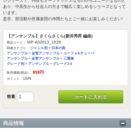
ジシリーズで、内容もオーソドックスなものからユニークなものと
あり、中高生から社会人の方まで幅広く楽しめるシリーズとなって
います。
是非、部活動や所属楽団の仲間たちとご一緒にお楽しみください!
【アンサンブル】さくらさくら(新井秀昇 編曲)
MP-A02013_1028
商品コード：
ジャンル別
>
日本の曲
関連カテゴリ：
アンサンブル
>
金管アンサンブル
>
ユーフォ&チューバ
アンサンブル
>
金管アンサンブル
>
三重奏
グレード別
>
アンサンブル
>
グレード3-4
859
円
販売価格(税込)：
15
Pt
ポイント：
数量
カートに入れる
商品情報