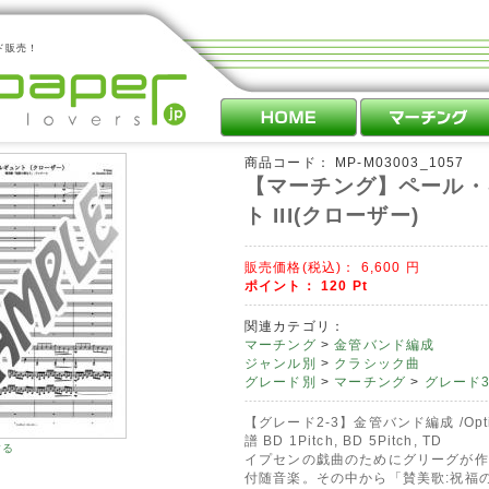
ド販売！
商品コード：
MP-M03003_1057
【マーチング】ペール・
ト III(クローザー)
販売価格(税込)：
6,600
円
ポイント：
120
Pt
関連カテゴリ：
マーチング
>
金管バンド編成
ジャンル別
>
クラシック曲
グレード別
>
マーチング
>
グレード3
【グレード2-3】金管バンド編成 /Opt
譜 BD 1Pitch, BD 5Pitch, TD
する
イプセンの戯曲のためにグリーグが作
付随音楽。その中から「賛美歌:祝福