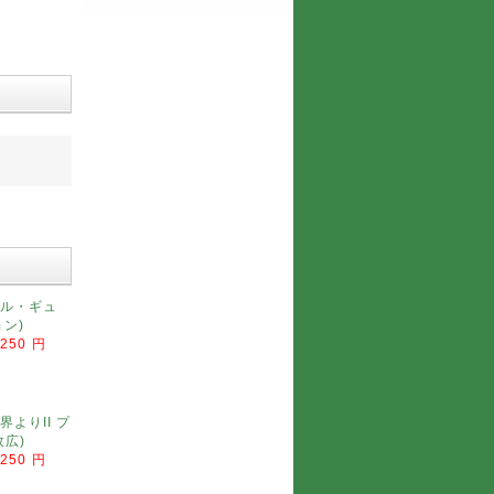
ル・ギュ
ョン)
,250 円
よりII プ
広)
,250 円