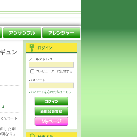
ギュン
メールアドレス
コンピューターに記憶する
パスワード
パスワードを忘れた方はこちら
-4
ionパート
曲した劇
の朝なり」