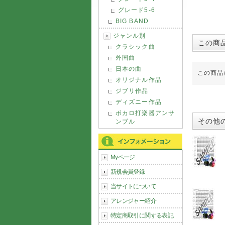
グレード5-6
BIG BAND
ジャンル別
この商
クラシック曲
外国曲
日本の曲
この商品
オリジナル作品
ジブリ作品
ディズニー作品
ボカロ打楽器アンサ
その他
ンブル
Myページ
新規会員登録
当サイトについて
アレンジャー紹介
特定商取引に関する表記